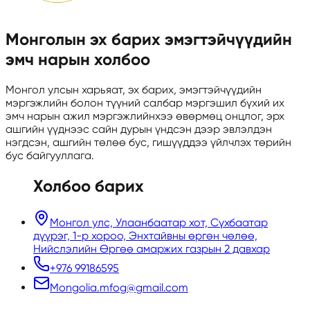
Монголын эх барих эмэгтэйчүүдийн
эмч нарын холбоо
Монгол улсын харьяат, эх барих, эмэгтэйчүүдийн
мэргэжлийн болон түүний салбар мэргэшил бүхий их
эмч нарын ажил мэргэжлийнхээ өвөрмөц онцлог, эрх
ашгийн үүднээс сайн дурын үндсэн дээр эвлэлдэн
нэгдсэн, ашгийн төлөө бус, гишүүддээ үйлчлэх төрийн
бус байгууллага.
Холбоо барих
Монгол улс, Улаанбаатар хот, Сүхбаатар
дүүрэг, 1-р хороо, Энхтайвны өргөн чөлөө,
Нийслэлийн Өргөө амаржих газрын 2 давхар
+976 99186595
Mongolia.mfog@gmail.com