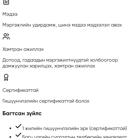
Мэдээ
Мэргэжлийн удирдамж, шинэ мэдээ мэдээлэл авах
Хамтран ажиллах
Дотоод, гадаадын мэргэжилтнүүдтэй холбоогоор
дамжуулан харилцах, хамтран ажиллах
Сертификаттай
Гишүүнчлэлийн сертификаттай болох
Багтсан зүйлс
1 жилийн гишүүнчлэлийн эрх (сертификаттай)
Багц цагийн сургалтын төлбөрийн хөнгөлөлт