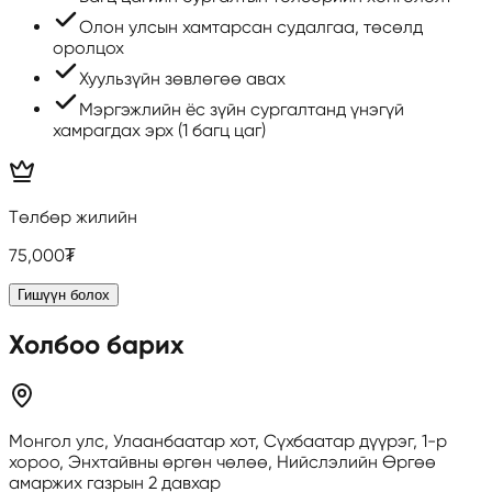
Олон улсын хамтарсан судалгаа, төсөлд
оролцох
Хуульзүйн зөвлөгөө авах
Мэргэжлийн ёс зүйн сургалтанд үнэгүй
хамрагдах эрх (1 багц цаг)
Төлбөр жилийн
75,000₮
Гишүүн болох
Холбоо барих
Монгол улс, Улаанбаатар хот, Сүхбаатар дүүрэг, 1-р
хороо, Энхтайвны өргөн чөлөө, Нийслэлийн Өргөө
амаржих газрын 2 давхар