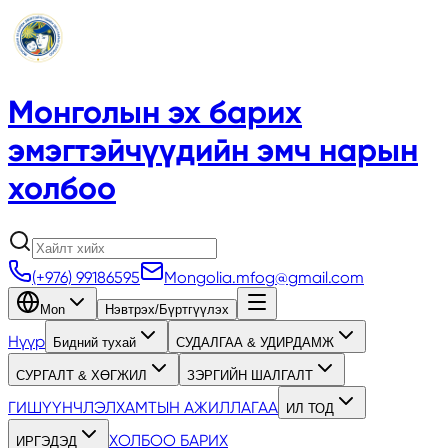
Монголын эх барих
эмэгтэйчүүдийн эмч нарын
холбоо
(+976) 99186595
Mongolia.mfog@gmail.com
Mon
Нэвтрэх/Бүртгүүлэх
Нүүр
Бидний тухай
СУДАЛГАА & УДИРДАМЖ
СУРГАЛТ & ХӨГЖИЛ
ЗЭРГИЙН ШАЛГАЛТ
ГИШҮҮНЧЛЭЛ
ХАМТЫН АЖИЛЛАГАА
ИЛ ТОД
ХОЛБОО БАРИХ
ИРГЭДЭД