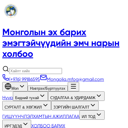
Монголын эх барих
эмэгтэйчүүдийн эмч нарын
холбоо
(+976) 99186595
Mongolia.mfog@gmail.com
Mon
Нэвтрэх/Бүртгүүлэх
Нүүр
Бидний тухай
СУДАЛГАА & УДИРДАМЖ
СУРГАЛТ & ХӨГЖИЛ
ЗЭРГИЙН ШАЛГАЛТ
ГИШҮҮНЧЛЭЛ
ХАМТЫН АЖИЛЛАГАА
ИЛ ТОД
ХОЛБОО БАРИХ
ИРГЭДЭД