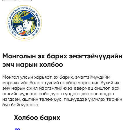
Монголын эх барих эмэгтэйчүүдийн
эмч нарын холбоо
Монгол улсын харьяат, эх барих, эмэгтэйчүүдийн
мэргэжлийн болон түүний салбар мэргэшил бүхий их
эмч нарын ажил мэргэжлийнхээ өвөрмөц онцлог, эрх
ашгийн үүднээс сайн дурын үндсэн дээр эвлэлдэн
нэгдсэн, ашгийн төлөө бус, гишүүддээ үйлчлэх төрийн
бус байгууллага.
Холбоо барих