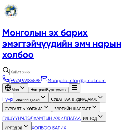
Монголын эх барих
эмэгтэйчүүдийн эмч нарын
холбоо
(+976) 99186595
Mongolia.mfog@gmail.com
Mon
Нэвтрэх/Бүртгүүлэх
Нүүр
Бидний тухай
СУДАЛГАА & УДИРДАМЖ
СУРГАЛТ & ХӨГЖИЛ
ЗЭРГИЙН ШАЛГАЛТ
ГИШҮҮНЧЛЭЛ
ХАМТЫН АЖИЛЛАГАА
ИЛ ТОД
ХОЛБОО БАРИХ
ИРГЭДЭД