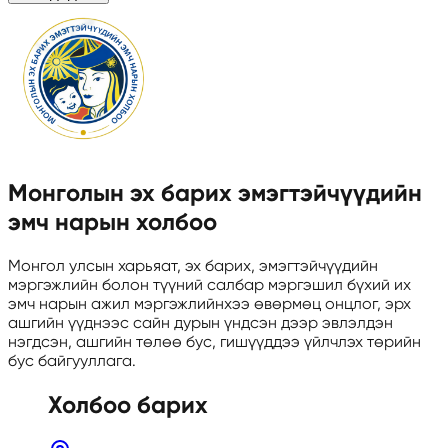
Монголын эх барих эмэгтэйчүүдийн
эмч нарын холбоо
Монгол улсын харьяат, эх барих, эмэгтэйчүүдийн
мэргэжлийн болон түүний салбар мэргэшил бүхий их
эмч нарын ажил мэргэжлийнхээ өвөрмөц онцлог, эрх
ашгийн үүднээс сайн дурын үндсэн дээр эвлэлдэн
нэгдсэн, ашгийн төлөө бус, гишүүддээ үйлчлэх төрийн
бус байгууллага.
Холбоо барих